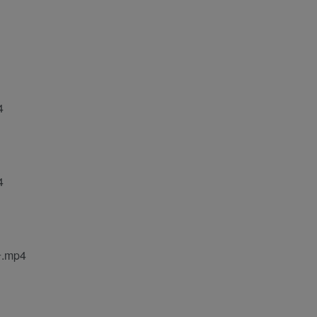
4
4
mp4