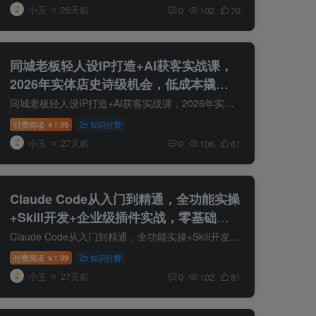
小玉
26天前
0
102
70
同城老板轻人设IP打造+AI获客实战课，
2026年实体店史诗级机会，低成本撬动
抖音-视频号-小红书同城流量
同城老板轻人设IP打造+AI获客实战课，2026年实体店史诗级机会，低成本撬动抖音-视频号-小红书同城流量 课程介绍： 课程来自钱顶顶老师的抖音、视频号、小红书同城老板，轻人设IP打造+Ai获客。帮...
付费阅读
1.99
知识付费
￥
小玉
27天前
0
106
61
Claude Code从入门到精通，全功能实操
+Skill开发+企业级插件实战，零基础可
学，吃透智能编程全能力(更新0712)
Claude Code从入门到精通，全功能实操+Skill开发+企业级插件实战，零基础可学，吃透智能编程全能力（更新0712） 作为Anthropic推出的智能编程利器，Claude Code凭借强大的代码理解、自然语言交...
付费阅读
1.99
知识付费
￥
小玉
27天前
0
102
81