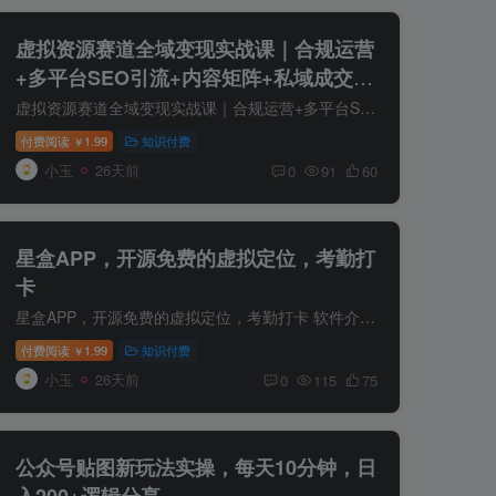
虚拟资源赛道全域变现实战课｜合规运营
+多平台SEO引流+内容矩阵+私域成交全
套落地玩法
虚拟资源赛道全域变现实战课｜合规运营+多平台SEO引流+内容矩阵+私域成交全套落地玩法 课程介绍 虚拟资源是当下门槛最低、无物流、可无限复用、复利极强的轻创业赛道，但绝大多数新手始终做不起...
付费阅读
1.99
知识付费
￥
小玉
26天前
0
91
60
星盒APP，开源免费的虚拟定位，考勤打
卡
星盒APP，开源免费的虚拟定位，考勤打卡 软件介绍 星盒APP全新内核虚拟定位 目前不会被检测 支持某钉，某微等APP打卡 使用方法： 1.打开手机开发者选项 2.然后找到位置模拟信息应用，选择星盒 3...
付费阅读
1.99
知识付费
￥
小玉
26天前
0
115
75
公众号贴图新玩法实操，每天10分钟，日
入200+逻辑分享