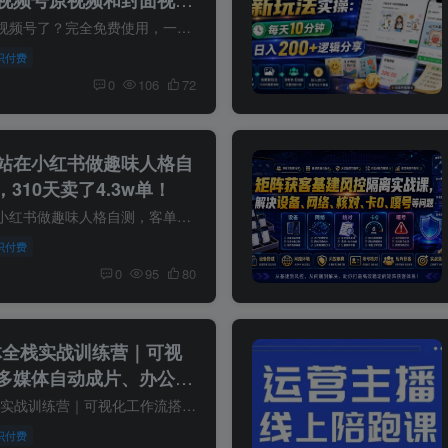
手机端也可下载微信视频号了？完全免费使用，一键解析视频号原视频和封面视频号下载助手v1.1 这是一个支持下载视频号视频的工具，并且只能下载视频号视频，其他短视频不可以下，经测试可以下载...
识付费
0
106
72
站在小红书做趣味人格自
，310天卖了4.3w单！
搭建人格测试网站在小红书做趣味人格自测，客单价2.98，310天卖了4.3w单！ 项目介绍： 本项目是小红书低门槛、零库存的虚拟资料轻资产副业，依托用户自我探索、社交分享的核心人性需求，搭建趣...
识付费
0
95
80
能体全栈实战训练营｜可视
多媒体自动成片、办公数
I与代码节点商用落地
Coze扣子智能体全栈实战训练营｜可视化工作流搭建、多媒体自动成片、办公数据自动化、API与代码节点商用落地 课程介绍 当下大量运营、自媒体、职场从业者、AI爱好者在使用Coze扣子时普遍存在多...
识付费