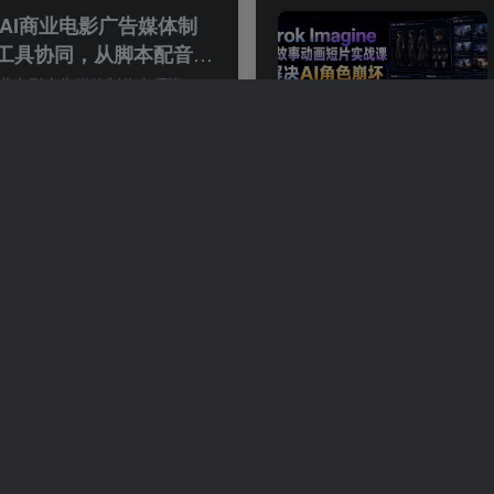
能AI商业电影广告媒体制
I工具协同，从脚本配音配
、品牌广告全流程实战
2026年人工智能AI商业电影广告媒体制作大师班，多AI工具协同，从脚本配音配乐到电影级短片、品牌广告全流程实战（中英字幕） 注意课程是中英字幕 在整个课程中，你将获得全球专业创作者使用的现...
识付费
0
117
64
画教程｜原创角色设计+剧
格渲染+多工具联动动态成
字幕】
AI高级角色动画教程｜原创角色设计+剧本分镜+3D风格渲染+多工具联动动态成片全流程【中英字幕】 注意课程是中英字幕 将学会如何： 在Photoshop中设计原创角色，并用AI进行精炼 使用Google Gemin...
识付费
0
103
60
产品，用跑通的项目打造你
更新0712)