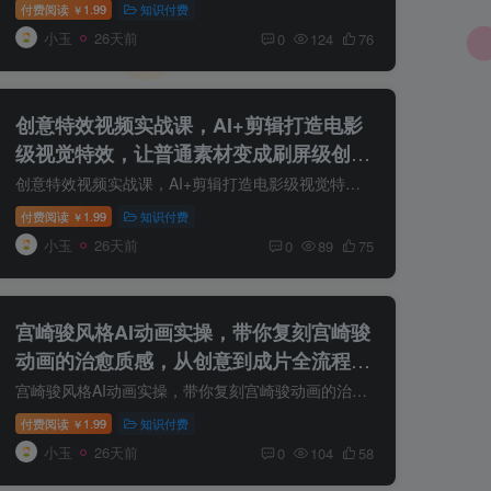
付费阅读
1.99
知识付费
￥
小玉
26天前
0
124
76
创意特效视频实战课，AI+剪辑打造电影
级视觉特效，让普通素材变成刷屏级创意
短视频
创意特效视频实战课，AI+剪辑打造电影级视觉特效，让普通素材变成刷屏级创意短视频 课程介绍 短视频时代，内容同质化越来越严重。 普通拍摄已经很难获得用户停留，而一个具有冲击力的创意特效，...
付费阅读
1.99
知识付费
￥
小玉
26天前
0
89
75
宫崎骏风格AI动画实操，带你复刻宫崎骏
动画的治愈质感，从创意到成片全流程落
地
宫崎骏风格AI动画实操，带你复刻宫崎骏动画的治愈质感，从创意到成片全流程落地 课程介绍 这套课程带你复刻宫崎骏动画的治愈质感，从创意到成片全流程落地。 第1-2课：从故事梗概到人物设定，学...
付费阅读
1.99
知识付费
￥
小玉
26天前
0
104
58