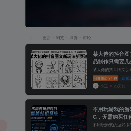
排序
更新
浏览
点赞
评论
某大佬的抖音图
品制作只需要几
接有收益
付费阅读
1.99
知
￥
小玉
26天前
不用玩游戏的游
G，无需购买任
持任何形式验证