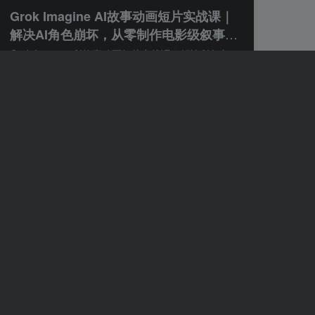
Grok Imagine AI故事动画短片实战课｜
解决AI角色崩坏，从零制作电影级叙事动
画、精剪成片全教程(中英字幕)
Grok Imagine AI故事动画短片实战课｜解决AI角色崩坏，从零制作电影级叙事动画、精剪成片全教程（中英字幕） 注意课程是中英字幕 本课程包含人工智能的应用。 走进闪烁的沙漠沙地，探索如何利用...
付费阅读
1.99
知识付费
￥
小玉
27天前
0
86
62
稳定游戏搬砖副业，日入百元，两套全自
动挂G方案，无需人工盯守！【揭秘】
稳定游戏搬砖副业，日入百元，两套全自动挂G方案，无需人工盯守！【揭秘】 项目介绍： 批量矩阵提升收入，零基础普通人直接上手，长期稳定变现。 1.不用熬夜刷游戏！两款全自动挂机搬砖，一天稳...
付费阅读
1.99
知识付费
￥
小玉
27天前
0
103
71
小红书CPA拉新实战项目｜25米一单，高
单价躺賺玩法，新老用户通吃，发几条短