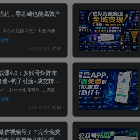
全流程，零基础也能高效产
古诗词AI视频全流程，零基础也能高效产出国风佳作 课程介绍 从诗词文本到唯美成片，一站式搞定AI创作全链路：先拆解诗词意境与叙事逻辑，用AI生成适配的人物、场景与分镜图，再通过AI等工具将静...
识付费
0
111
62
战课4.0：多账号矩阵布
打造+钩子引流+成交转化
私域流量增长实战课4.0：多账号矩阵布局+朋友圈人设打造+钩子引流+成交转化全流程落地 课程介绍 流量越来越贵，平台规则不断变化，真正属于自己的客户资产，才是长期增长的核心。 私域流量不是...
识付费
0
103
64
微信视频号了？完全免费
视频号原视频和封面视频