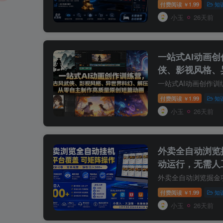
付费阅读
1.99
知
￥
小玉
26天前
一站式AI动画
侠、影视风格、
从零自主制作高
付费阅读
1.99
知
￥
小玉
26天前
外卖全自动浏览
动运行，无需人
松日入500+【
付费阅读
1.99
知
￥
小玉
26天前