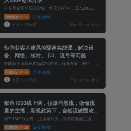
公众号贴图新玩法实操，每天10分钟，日入200+逻辑分享 项目介绍： 公众号的贴图玩法，流量主收益一样可以拉满，掌握这套玩法很好起流量 *提示本文仅为介绍，不构成任何收益承诺，变现效果因人而...
付费阅读
1.99
知识付费
￥
小玉
26天前
0
120
80
矩阵获客基建风控隔离实战课，解决设
备、网络、核对、卡0、嘎号等问题
矩阵获客基建风控隔离实战课，解决设备、网络、核对、卡0、嘎号等问题 一、关联问题 做矩阵最怕的是什么？不是怕账号违规，也不是怕作品没流量，更不是怕账号被永久，而是怕被关联，一违违规嘎...
付费阅读
1.99
知识付费
￥
小玉
26天前
0
104
71
猴帝1600线上课，拉爆自然流，做懂流
量的主播，新规政策下，自然流破圈攻略
【更新26年07月13】
猴帝1600线上课，拉爆自然流，做懂流量的主播，新规政策下，自然流破圈攻略【更新26年6月28】 课程介绍： 课程来自猴帝1600线上课。从0-1快速起号，成为运营型主播，掌握主播必备三大技能。帮助...
付费阅读
1.99
知识付费
￥