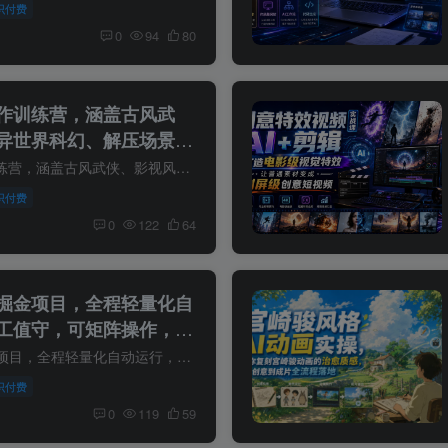
识付费
0
94
80
创作训练营，涵盖古风武
异世界科幻、解压场景，
质量原创短篇动画(更新)
一站式AI动画创作训练营，涵盖古风武侠、影视风格、异世界科幻、解压场景，从零自主制作高质量原创短篇动画（更新） 本套AI智能体短篇动画系列实战教程，主打零基础从零落地，聚焦原创武侠角色...
识付费
0
122
64
掘金项目，全程轻量化自
工值守，可矩阵操作，轻
揭秘】
外卖全自动浏览掘金项目，全程轻量化自动运行，无需人工值守，可矩阵操作，轻松日入500+【揭秘】 项目介绍: 1.什么是外卖浏览项目? 一句话说清，就像你去商场逛街，逛的人越多，店越容易被看见...
识付费
0
119
59