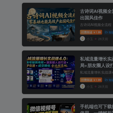
古诗词AI视频
出国风佳作
付费阅读
1.99
知
￥
小玉
26天前
私域流量增长实
局+朋友圈人设
全流程落地
付费阅读
1.99
知
￥
小玉
26天前
手机端也可下载
使用，一键解析