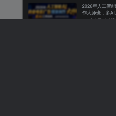
2026年人工智
作大师班，多A
乐到电影级短片
(中英字幕)
付费阅读
1.99
知
￥
小玉
27天前
AI高级角色动
本分镜+3D风
片全流程【中英
付费阅读
1.99
知
￥
小玉
27天前
AI小红书虚拟
可复制的长期资产(