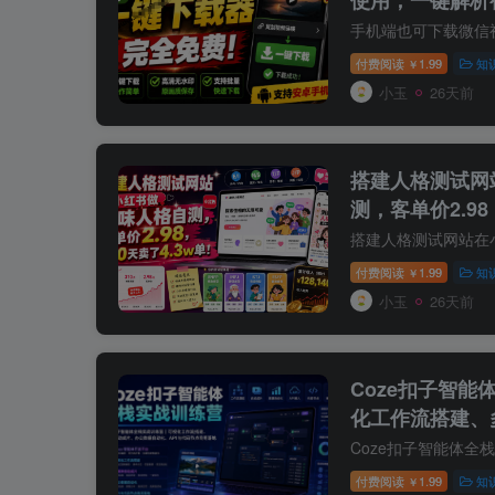
号下载助手v1.1
付费阅读
1.99
知
￥
小玉
26天前
搭建人格测试网
测，客单价2.98
付费阅读
1.99
知
￥
小玉
26天前
Coze扣子智
化工作流搭建、
据自动化、AP
付费阅读
1.99
知
￥