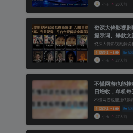
小玉
26天前
资深大佬影视剧
提示词、爆款文
剪辑全套落地教
付费阅读
1.99
知
￥
小玉
27天前
不懂网游也能挂
日增收，单机每天
付费阅读
1.99
知
￥
小玉
27天前