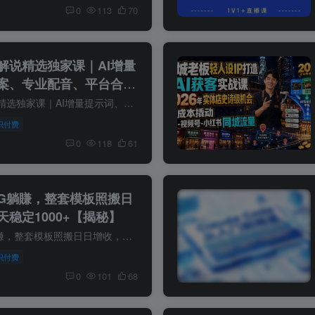
0
113
70
解说精选独家课｜AI增量
案、专业配音、平台合规
学
资深大佬影视剧解说精选独家课｜AI增量提示词、爆款文案、专业配音、平台合规剪辑全套落地教学 课程介绍 很多做影视解说的创作者长期陷入变现与流量双重困境：写出来的文案平铺直叙，没有独特观...
识付费
0
118
61
G躺賺，整套模板照搬日
稳定1000+【揭秘】
不懂网游也能挂G躺賺，整套模板照搬日日增收，单机每天稳定1000+【揭秘】 项目介绍： 外服爆款游戏打金思路，单人即可无脑操作，收益看得见，单机每天稳定1000+。这款游戏已经开了20年了，就是...
识付费
0
101
68