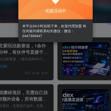
优惠活动中
本平台24小时自助下单，欢迎代理加盟 有
任何疑问请联系站长微信：微信：
2447309447
文新玩法新赛道，1条作
分钟，有伙伴号直接干直
某大佬的抖音图文新玩法新赛道，1条作品制作只需要几分钟，有伙伴号直接干直接有收益 项目介绍： 新赛道，图文新玩法，目前做的人特别少，目前带徒弟698。包教包会，1条作品制作只需要几分钟搞...
识付费
0
96
61
戏搬砖项目，无需自己挂
何额外设备，所有数据支
【揭秘】
不用玩游戏的游戏搬砖项目，无需自己挂G，无需购买任何额外设备，所有数据支持任何形式验证【揭秘】 项目介绍： CSGO挂G捡漏项目通过利用游戏饰品交易机制，结合薄凉软件辅助捡漏，实现盈利。 ...