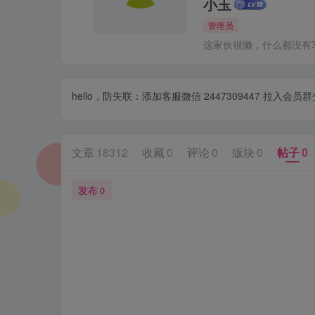
小玉
管理员
这家伙很懒，什么都没有写.
hello，防失联：添加客服微信 2447309447 
文章
18312
收藏
0
评论
0
版块
0
帖子
0
发布
0