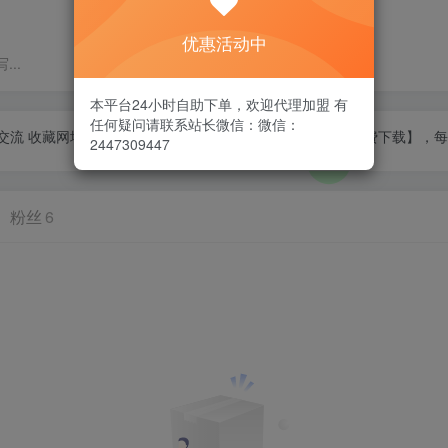
优惠活动中
..
本平台24小时自助下单，欢迎代理加盟 有
任何疑问请联系站长微信：微信：
拉入会员群交流 收藏网址，回家不迷路，【开通本站会员可全站资源免费下载】，
2447309447
粉丝
6