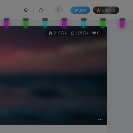
发布
开通会员
219W+
125W+
6