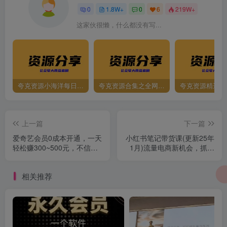
0
1.8W+
0
6
219W+
这家伙很懒，什么都没有写...
夸克资源小海洋每日更新资源大汇总（持续更新）
夸克资源合集之全网影视
夸克资源精选资
上一篇
下一篇
爱奇艺会员0成本开通，一天
小红书笔记带货课(更新25年
轻松赚300~500元，不信来
1月)流量电商新机会，抓住
看！【附渠道】
小红书的流量红利
相关推荐