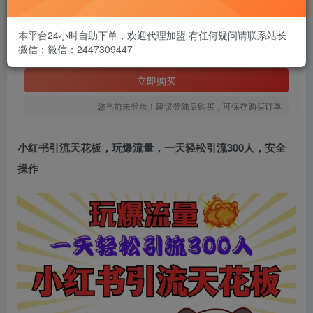
1.99
￥
本平台24小时自助下单，欢迎代理加盟 有任何疑问请联系站长
微信：微信：2447309447
免费
黄金会员
立即购买
您当前未登录！建议登陆后购买，可保存购买订单
小红书引流天花板
，玩爆流量，一天轻松引流300人，安全
操作