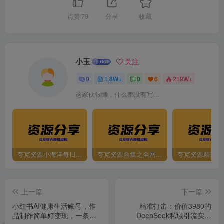
点赞
79
分享
收藏
小玉
关注
0
1.8W+
0
6
219W+
这家伙很懒，什么都没有写...
夸克资源小海洋每日更新资源大汇总（持续更新）
夸克资源合集之全网影视
夸克资源精选资
上一篇
下一篇
小红书AI健康生活账号，作
精准打击：价值3980的
品制作简单好变现，一条广
DeepSeek私域引流实操