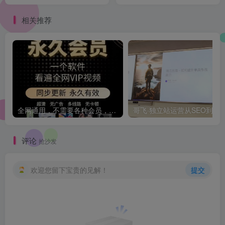
告到手1.2w
课，小白实操无门槛，日引
精准粉300+
相关推荐
全网通用，不需要各种会员，再也不缺电影看！！
评论
抢沙发
欢迎您留下宝贵的见解！
提交