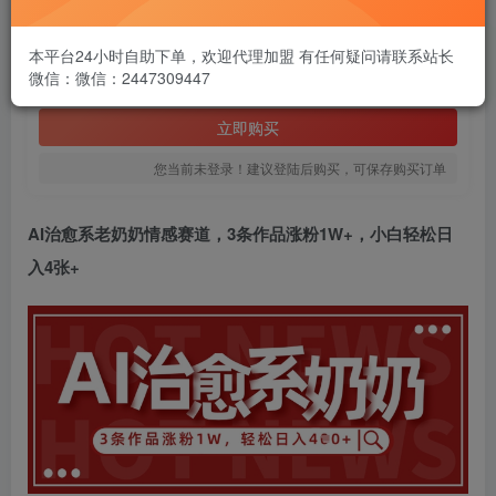
1.99
￥
本平台24小时自助下单，欢迎代理加盟 有任何疑问请联系站长
微信：微信：2447309447
免费
黄金会员
立即购买
您当前未登录！建议登陆后购买，可保存购买订单
AI治愈系老奶奶情感赛道，3条作品涨粉1W+，小白轻松日
入4张+