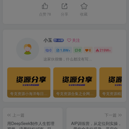
点赞
78
分享
收藏
小玉
关注
0
1.8W+
0
6
219W+
这家伙很懒，什么都没有写...
夸克资源小海洋每日更新资源大汇总（持续更新）
夸克资源合集之全网影视
夸克资源精选资
上一篇
下一篇
用DeepSeek制作人生哲理
AIP训练营，从定位到实操，
视频，流量轻松过W，日入
带你全方位提升，开启自媒