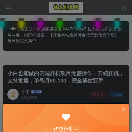
hello，防失联：添加客服微信 2447309447 拉入会员群交流 收
藏网址，回家不迷路，【开通本站会员可全站资源免费下载】，
每日稳定更新中
首页
知识付费
正文
小白也能做的云端挂机项目无需操作，云端挂机，
支持批量，单号月50-100，完全解放双手
小玉
关注
私信
1年前更新
0
127
83
付费阅读
已售 29
小白也能做的云端挂机项目无需操作，云端挂机，支持批量，单号月50-100，完全解放双手
优惠活动中
此内容为付费阅读，请付费后查看