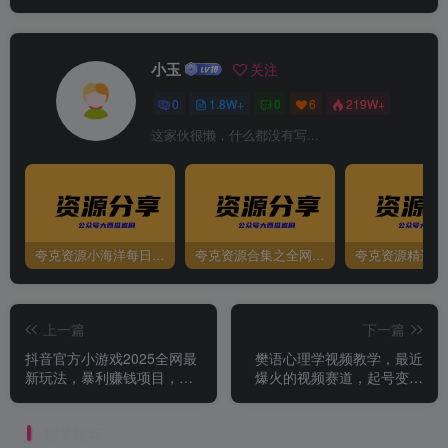
小玉
关注
0
1.8W+
0
6
219W+
这家伙很懒，什么都没有写...
夸克资源小海洋每日更新资源大汇总（持续更新）
夸克资源合集之全网影视
夸克资源精选资
上一篇
下一篇
抖音官方小游戏2025全网最
樊语心理学视频教学，最近
新玩法，暴利赚钱项目，单
爆火的视频赛道，起号变现
机日入2000+
收徒带书等(含素材)
相关推荐