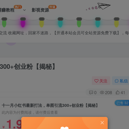
热门
牛逼
网赚教程
影视资源
拉入会员群交流 收藏网址，回家不迷路，【开通本站会员可全站资源免费下载】，
00+创业粉【揭秘】
关注
私信
0
208
41
已售 32
十一月小红书最新打法，单图引流300+创业粉【揭秘】
此内容为付费阅读，请付费后查看
1.99
￥