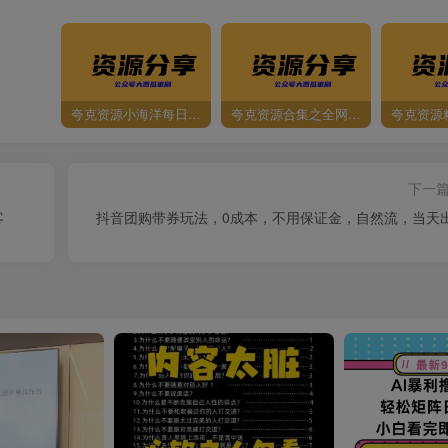
夸克资源小海洋每日更新资源大汇总（持续更新）
夸克资源合集之全网影视
夸克资源
下一
客
抖音‮购团‬带券玩法，0成本，‮用不‬保证金，‮然