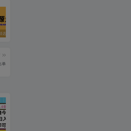
精选资源
夸克资源合集之英语专区
五一窝在家里，就用这些网站免费看片！！
篇
自‬流，当天出单