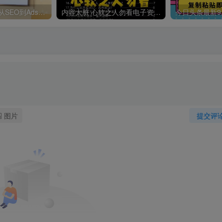
哥飞·独立站运营从SEO到Adsense全方位攻略
内容太脏 心软之人勿看电子资料pdf
图片
提交评