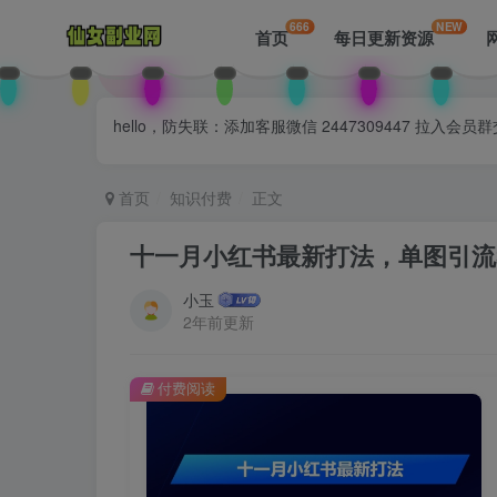
666
NEW
首页
每日更新资源
hello，防失联：添加客服微信 2447309447 
首页
知识付费
正文
十一月小红书最新打法，单图引流3
小玉
2年前更新
付费阅读