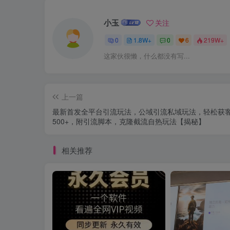
小玉
关注
0
1.8W+
0
6
219W+
这家伙很懒，什么都没有写...
上一篇
最新首发全平台引流玩法，公域引流私域玩法，轻松获
500+，附引流脚本，克隆截流自热玩法【揭秘】
相关推荐