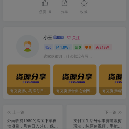
点赞
16
分享
收藏
小玉
关注
0
1.8W+
0
6
219W+
这家伙很懒，什么都没有写...
夸克资源小海洋每日更新资源大汇总（持续更新）
夸克资源合集之全网影视
夸克资源精选资
上一篇
下一篇
外面收费1980的淘宝下单自
支付宝生活号军事赛道混剪
动项目，号称日入5张，保姆
玩法，纯原创视频，手把手