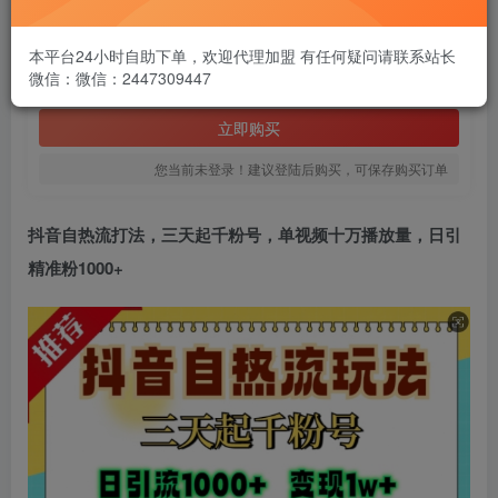
1.99
￥
本平台24小时自助下单，欢迎代理加盟 有任何疑问请联系站长
微信：微信：2447309447
免费
黄金会员
立即购买
您当前未登录！建议登陆后购买，可保存购买订单
抖音自热流打法
，三天起千粉号，单视频十万播放量，日引
精准粉1000+