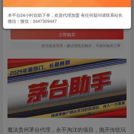
1.99
￥
本平台24小时自助下单，欢迎代理加盟 有任何疑问请联系站长
微信：微信：2447309447
免费
黄金会员
立即购买
您当前未登录！建议登陆后购买，可保存购买订单
魔法贵州茅台代理，永不淘汰的项目，抛开传统玩