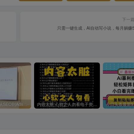
下一
只需一键生成，AI自动写小说，每月躺赚5
哥飞·独立站运营从SEO到Adsense全方位攻略
内容太脏 心软之人勿看电子资料pdf