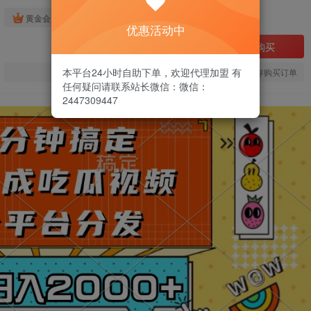
免费
黄金会员
优惠活动中
立即购买
本平台24小时自助下单，欢迎代理加盟 有
您当前未登录！建议登陆后购买，可保存购买订单
任何疑问请联系站长微信：微信：
2447309447