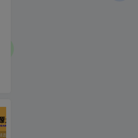
精选资源
夸克资源合集之英语专区
五一窝在家里，就用这些网站免费看片！！