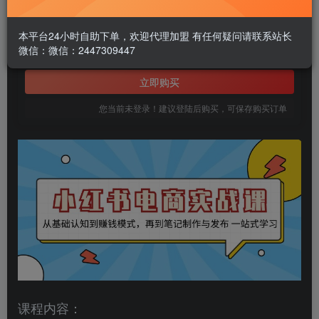
1.99
￥
本平台24小时自助下单，欢迎代理加盟 有任何疑问请联系站长
微信：微信：2447309447
免费
黄金会员
立即购买
您当前未登录！建议登陆后购买，可保存购买订单
课程内容：