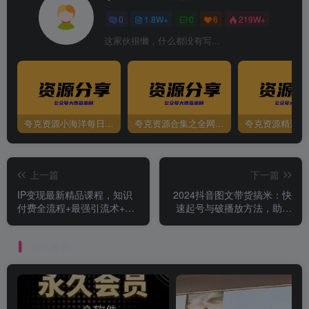
0
1.8W+
0
6
219W+
这家伙很懒，什么都没有写...
夸克资源小海洋每日更新资源大汇总（持续更新）
夸克资源合集之全网影视
夸克资源精选资
上一篇
下一篇
IP变现最新精品课程，知识
2024抖音图文带货搞米：快
付费全流程+最强引流术+小
速起号与破播放方法，助力
白避坑指南
销量飙升，月售五位数
相关推荐