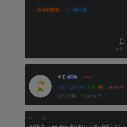
福缘网课程
知识付费
点赞
7
小玉
关注
0
1.8W+
0
6
219W+
这家伙很懒，什么都没有写...
上一篇
降维打击，DeepSeek+失业市场，全自动操作，结合人