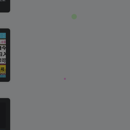
今日头条最新9.0玩法，轻松矩阵日入2000+
强人设IP课程完整版线下课SOP合集+26年最强人设IP课，真线索获客，强人设成交