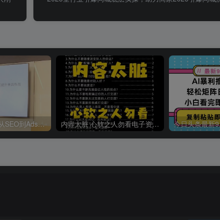
哥飞·独立站运营从SEO到Adsense全方位攻略
内容太脏 心软之人勿看电子资料pdf