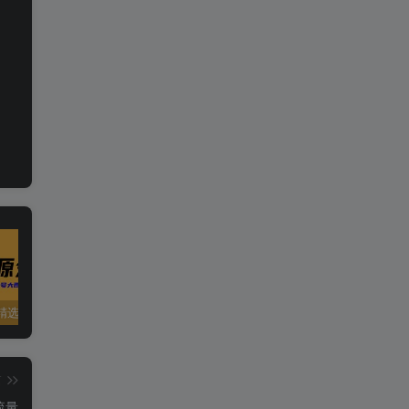
精选资源
夸克资源合集之英语专区
五一窝在家里，就用这些网站免费看片！！
篇
流量