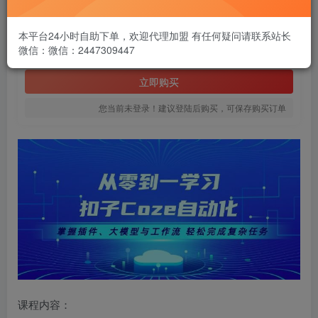
1.99
￥
本平台24小时自助下单，欢迎代理加盟 有任何疑问请联系站长
微信：微信：2447309447
免费
黄金会员
立即购买
您当前未登录！建议登陆后购买，可保存购买订单
课程内容：