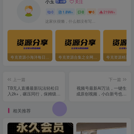
小玉
关注
0
1.8W+
0
6
219W+
这家伙很懒，什么都没有写...
夸克资源小海洋每日更新资源大汇总（持续更新）
夸克资源合集之全网影视
夸克资源精选资
上一篇
下一篇
TB无人直播最新玩法轻松日
视频号最新AI万法，一键生
入2k+，碾压同行，保姆级教
成原创视频，小白新号也能
学【揭秘】
轻松日入100+
相关推荐