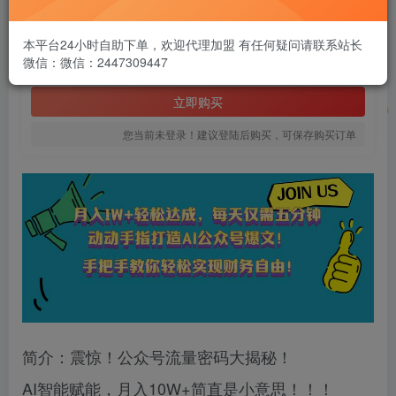
1.99
￥
本平台24小时自助下单，欢迎代理加盟 有任何疑问请联系站长
微信：微信：2447309447
免费
黄金会员
立即购买
您当前未登录！建议登陆后购买，可保存购买订单
简介：震惊！公众号流量密码大揭秘！
AI智能赋能，月入10W+简直是小意思！！！