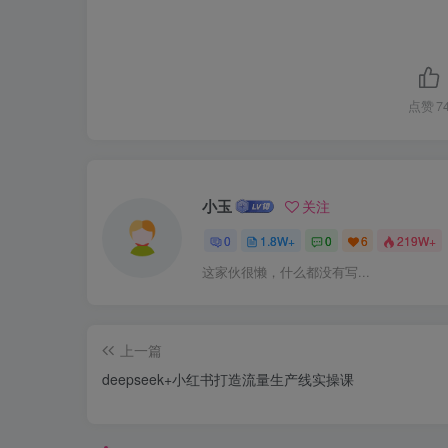
点赞
7
小玉
关注
0
1.8W+
0
6
219W+
这家伙很懒，什么都没有写...
上一篇
deepseek+小红书打造流量生产线实操课