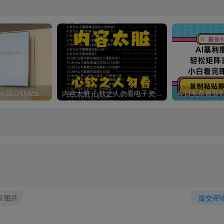
哥飞·独立站运营从SEO到Adsense全方位攻略
内容太脏 心软之人勿看电子资料pdf
图片
提交评