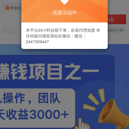
免费
黄金会员
优惠活动中
立即购买
本平台24小时自助下单，欢迎代理加盟 有
您当前未登录！建议登陆后购买，可保存购买订单
任何疑问请联系站长微信：微信：
2447309447