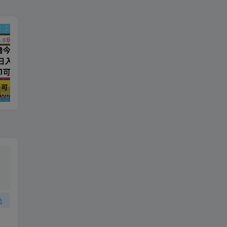
今日头条最新9.0玩法，轻松矩阵日入2000+
强人设IP课程完整版线下课SOP合集+26年最强人设IP课，真线索获客，强人设成交
论