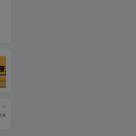
精选资源
夸克资源合集之英语专区
五一窝在家里，就用这些网站免费看片！！
篇
简单