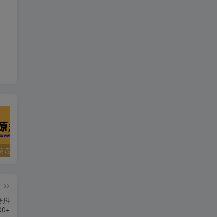
精选资源
夸克资源合集之英语专区
五一窝在家里，就用这些网站免费看片！！
篇
号抖
0+