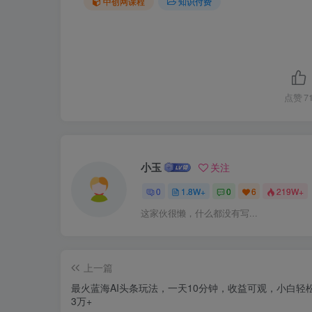
中创网课程
知识付费
点赞
7
小玉
关注
0
1.8W+
0
6
219W+
这家伙很懒，什么都没有写...
上一篇
最火蓝海AI头条玩法，一天10分钟，收益可观，小白轻
3万+