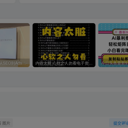
哥飞·独立站运营从SEO到Adsense全方位攻略
内容太脏 心软之人勿看电子资料pdf
图片
提交评