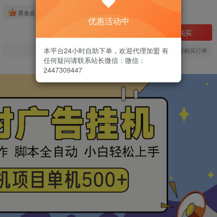
免费
黄金会员
优惠活动中
立即购买
本平台24小时自助下单，欢迎代理加盟 有
您当前未登录！建议登陆后购买，可保存购买订单
任何疑问请联系站长微信：微信：
2447309447