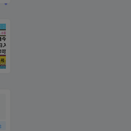
今日头条最新9.0玩法，轻松矩阵日入2000+
强人设IP课程完整版线下课SOP合集+26年最强人设IP课，真线索获客，强人设成交
论