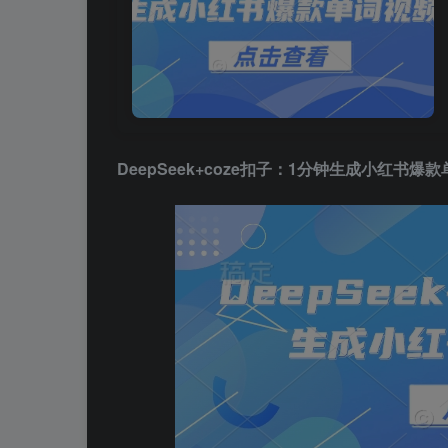
DeepSeek+coze扣子
：1分钟生成小红书爆款