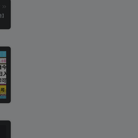
篇
秘】
今日头条最新9.0玩法，轻松矩阵日入2000+
强人设IP课程完整版线下课SOP合集+26年最强人设IP课，真线索获客，强人设成交