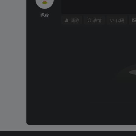
昵称
昵称
表情
代码