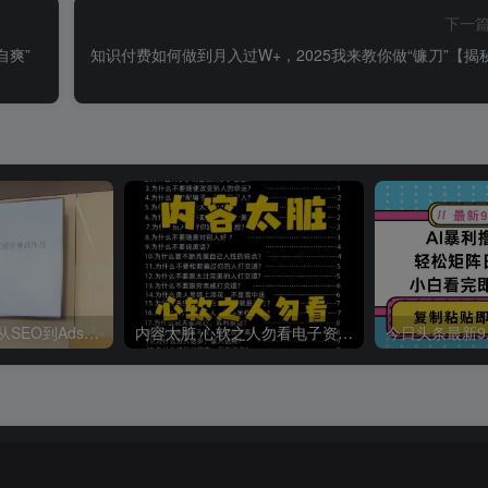
下一
自爽”
知识付费如何做到月入过W+，2025我来教你做“镰刀”【揭
哥飞·独立站运营从SEO到Adsense全方位攻略
内容太脏 心软之人勿看电子资料pdf