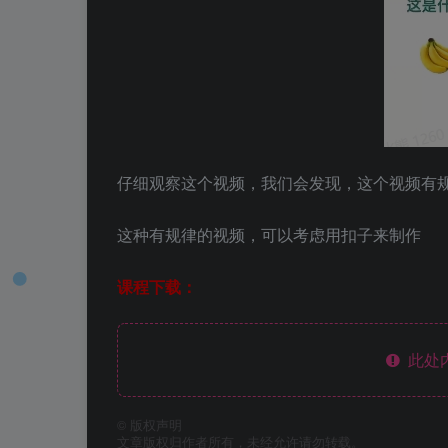
仔细观察这个视频，我们会发现，这个视频有
这种有规律的视频，可以考虑用扣子来制作
课程下载：
此处
©
版权声明
文章版权归作者所有，未经允许请勿转载。