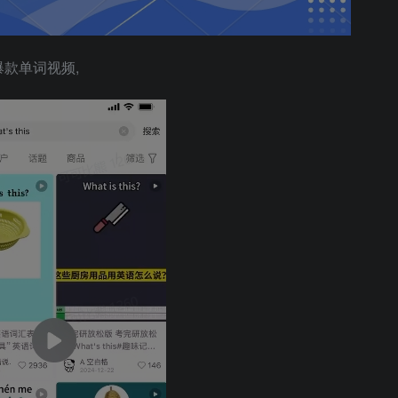
款单词视频,