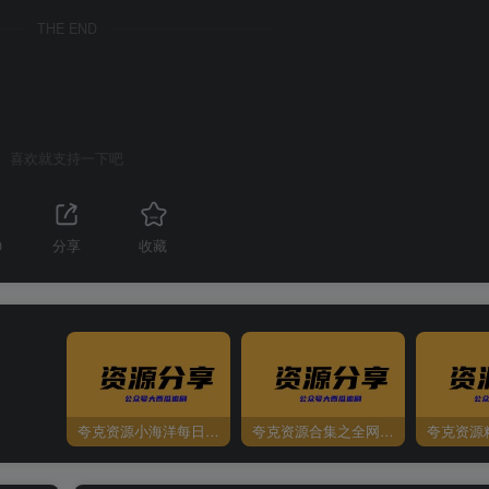
THE END
喜欢就支持一下吧
0
分享
收藏
夸克资源小海洋每日更新资源大汇总（持续更新）
夸克资源合集之全网影视
夸克资源