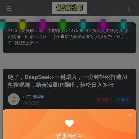
hello，防失联：添加客服微信 2447309447 拉入会员群交流 收
藏网址，回家不迷路，【开通本站会员可全站资源免费下载】，
每日稳定更新中
首页
知识付费
正文
绝了，DeepSeek+一键成片，一分钟轻松打造AI
热搜视频，结合流量IP哪吒，轻松日入多张
小玉
关注
私信
1年前更新
0
105
81
付费阅读
已售 28
绝了，DeepSeek+一键成片，一分钟轻松打造AI热搜视频，结合流量IP哪吒，轻松日入多张
优惠活动中
此内容为付费阅读，请付费后查看