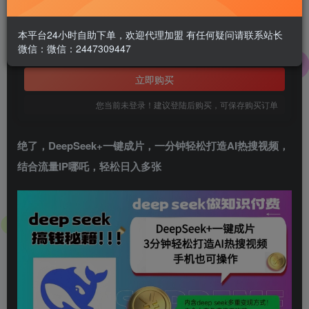
1.99
￥
本平台24小时自助下单，欢迎代理加盟 有任何疑问请联系站长
微信：微信：2447309447
免费
黄金会员
立即购买
您当前未登录！建议登陆后购买，可保存购买订单
绝了，DeepSeek+一键成片，一分钟轻松打造
AI热搜视频
，
结合流量IP哪吒，轻松日入多张