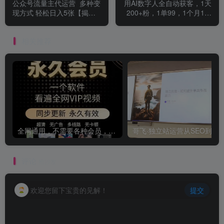
公众号流量主代运营 多种变
用AI数字人全自动获客，1天
现方式 轻松日入5张【揭
200+粉，1单99，1个月1个
秘】
W+?
相关推荐
全网通用，不需要各种会员，再也不缺电影看！！
评论
抢沙发
欢迎您留下宝贵的见解！
提交