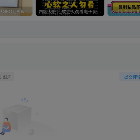
哥飞·独立站运营从SEO到Adsense全方位攻略
内容太脏 心软之人勿看电子资料pdf
图片
提交评