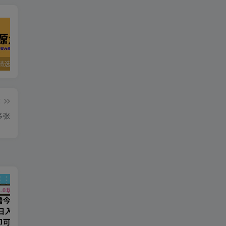
精选资源
夸克资源合集之英语专区
五一窝在家里，就用这些网站免费看片！！
篇
多张