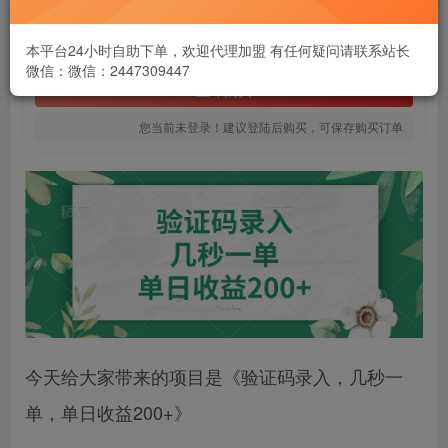
1.99
￥
免费
本平台24小时自助下单，欢迎代理加盟 有任何疑问请联系站长
黄金会员
微信：微信：2447309447
立即购买
您当前未登录！建议登陆后购买，可保存购买订单
今天给大家带来的项目是《验证码录入，几秒一
单，单日收益200+》