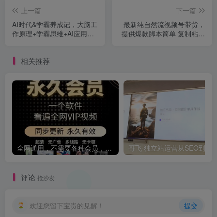
上一篇
下一篇
AI时代&学霸养成记，大脑工
最新纯自然流视频号带货，
作原理+学霸思维+AI应用，
提供爆款脚本简单 复制粘贴
全面助力学习提升
即可，高佣金低门槛，单日
收益3K+
相关推荐
全网通用，不需要各种会员，再也不缺电影看！！
评论
抢沙发
欢迎您留下宝贵的见解！
提交