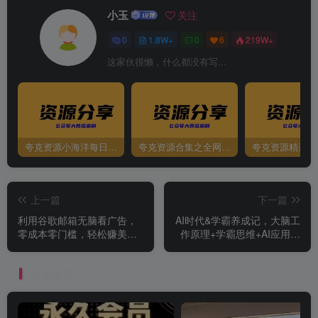
小玉
关注
0
1.8W+
0
6
219W+
这家伙很懒，什么都没有写...
夸克资源小海洋每日更新资源大汇总（持续更新）
夸克资源合集之全网影视
夸克资源精选资
上一篇
下一篇
利用谷歌邮箱无脑看广告，
AI时代&学霸养成记，大脑工
零成本零门槛，轻松赚美金
作原理+学霸思维+AI应用，
日收益50+
全面助力学习提升
相关推荐