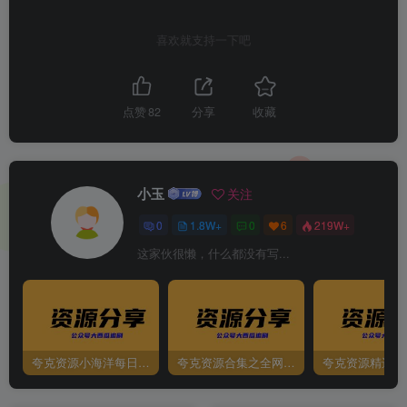
喜欢就支持一下吧
点赞
82
分享
收藏
小玉
关注
0
1.8W+
0
6
219W+
这家伙很懒，什么都没有写...
夸克资源小海洋每日更新资源大汇总（持续更新）
夸克资源合集之全网影视
夸克资源精选资