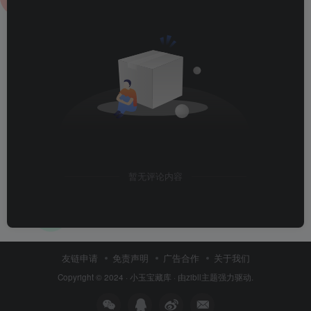
暂无评论内容
友链申请
免责声明
广告合作
关于我们
Copyright © 2024 ·
小玉宝藏库
· 由
zibll主题
强力驱动.