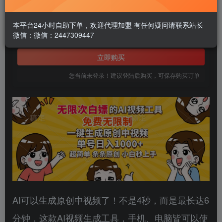
1.99
￥
本平台24小时自助下单，欢迎代理加盟 有任何疑问请联系站长
微信：微信：2447309447
免费
黄金会员
立即购买
您当前未登录！建议登陆后购买，可保存购买订单
AI可以生成原创中视频了！不是4秒，而是最长达6
分钟，这款AI视频生成工具，手机、电脑皆可以使