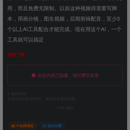
用，而且免费无限制。以前这种视频得需要写脚
本，用画分镜，图生视频，后期剪辑配音，至少3
个以上AI工具配合才能完成。现在用这个AI，一个
工具就可以搞定
课程下载：
此处内容已隐藏，请付费后查看
©
版权声明
文章版权归作者所有，未经允许请勿转载。
THE END
中创网课程
知识付费