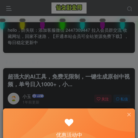
hello，防失联：添加客服微信 2447309447 拉入会员群交流 收
藏网址，回家不迷路，【开通本站会员可全站资源免费下载】，
每日稳定更新中
首页
知识付费
正文
超强大的AI工具，免费无限制，一键生成原创中视
频，单号日入1000+，小...
小玉
关注
私信
1年前更新
0
112
82
付费阅读
已售 32
超强大的AI工具，免费无限制，一键生成原创中视频，单号日入1000+，小...
优惠活动中
此内容为付费阅读，请付费后查看