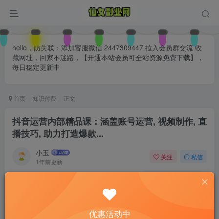
hello，防失联：添加客服微信 2447309447 拉入会员群交流 收
藏网址，回家不迷路，【开通本站会员可全站资源免费下载】，
每日稳定更新中
首页
知识付费
正文
抖音运营内部精品课：涵盖账号运营, 视频制作, 直
播技巧, 助力打造爆款...
小玉
关注
私信
1年前更新
0
139
80
付费阅读
已售 30
抖音运营内部精品课：涵盖账号运营, 视频制作, 直播技巧, 助力打造爆款...
优惠活动中
此内容为付费阅读，请付费后查看