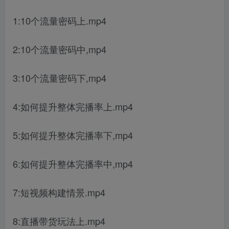
1:10个流量密码上.mp4
2:10个流量密码中,mp4
3:10个流量密码下,mp4
4:如何提升整体完播率上.mp4
5:如何提升整体完播率下,mp4
6:如何提升整体完播率中,mp4
7:短视频构建情景.mp4
8:直播带货玩法上.mp4