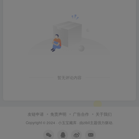
暂无评论内容
友链申请
免责声明
广告合作
关于我们
Copyright © 2024 ·
小玉宝藏库
· 由
zibll主题
强力驱动.