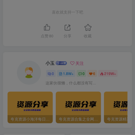
喜欢就支持一下吧
点赞
80
分享
收藏
小玉
关注
0
1.8W+
0
6
219W+
这家伙很懒，什么都没有写...
夸克资源小海洋每日更新资源大汇总（持续更新）
夸克资源合集之全网影视
夸克资源精选资