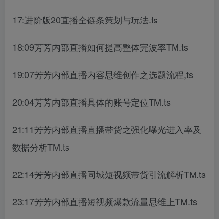
17:进阶版20直播全链条策划与玩法.ts
18:09芳芳内部直播如何提高整体完波率TM.ts
19:07芳芳内部直播内容思维创作之选题流程,ts
20:04芳芳内部直播具体的账号定位TM.ts
21:11芳芳内部直播直播带货之强化曝光进入率及
数据分析TM.ts
22:14芳芳内部直播同城短视频带货引流解析TM.ts
23:17芳芳内部直播短视频爆款流量思维上TM.ts