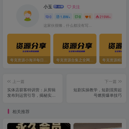
小玉
关注
0
1.8W+
0
6
219W+
这家伙很懒，什么都没有写...
夸克资源小海洋每日更新资源大汇总（持续更新）
夸克资源合集之全网影视
夸克资源精选资
上一篇
下一篇
实体店获客特训营：从剪辑
短剧实操教学，短剧混剪起
发布到运营引导，揭秘实体
号燃剪爆单技巧
企业线上获客全攻略
相关推荐