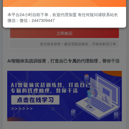
1.99
￥
本平台24小时自助下单，欢迎代理加盟 有任何疑问请联系站长
微信：微信：2447309447
免费
黄金会员
立即购买
您当前未登录！建议登陆后购买，可保存购买订单
AI智能体实战训练营
，打造自己专属的代理助理，替你干活