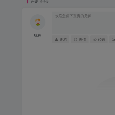
评论
抢沙发
昵称
昵称
表情
代码