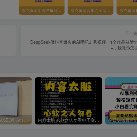
夸克资源小海洋每日更新资源大汇总（持续更新）
夸克资源合集之全网影视
夸克资源
下一
DeepSeek做抖音爆火的AI哪吒走秀视频，1个作品获赞1
+，我教你怎
哥飞·独立站运营从SEO到Adsense全方位攻略
内容太脏 心软之人勿看电子资料pdf