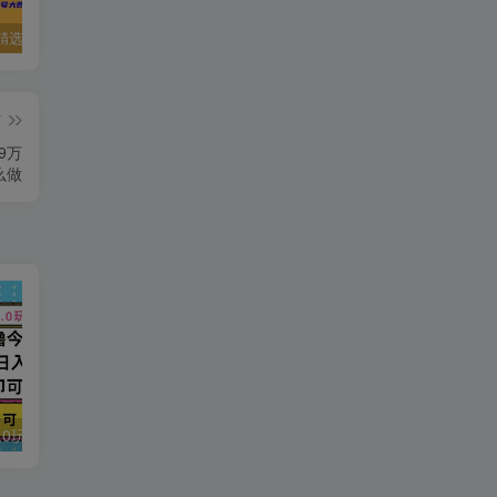
精选资源
夸克资源合集之英语专区
五一窝在家里，就用这些网站免费看片！！
篇
9万
么做
今日头条最新9.0玩法，轻松矩阵日入2000+
强人设IP课程完整版线下课SOP合集+26年最强人设IP课，真线索获客，强人设成交