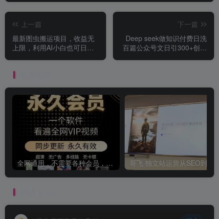
上一篇
下一篇
最新图虫搬运项目，收益无
Deep seek做知识付费日洗
上限，利用AI小白也可日赚
百篇公众号文日引300+创业
500+
粉，卖课日四位数变...
相关推荐
全网通用，不需要各种会员，再也不缺电影看！！
评论
抢沙发