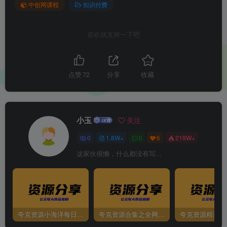
中创网课程
知识付费
喜欢就支持一下吧
点赞
72
分享
收藏
小玉
关注
0
1.8W+
0
6
219W+
这家伙很懒，什么都没有写...
夸克资源小海洋每日更新资源大汇总（持续更新）
夸克资源合集之全网影视
夸克资源精选资