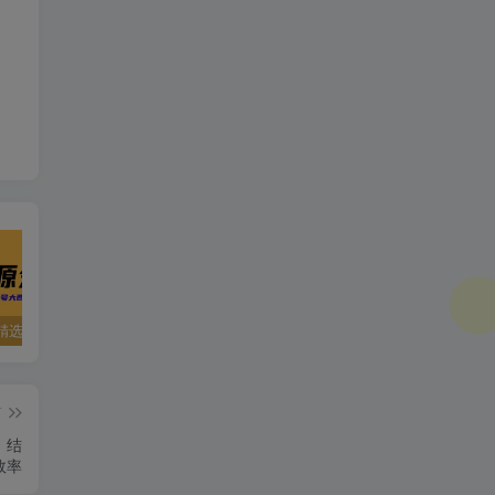
精选资源
夸克资源合集之英语专区
五一窝在家里，就用这些网站免费看片！！
篇
，结
效率