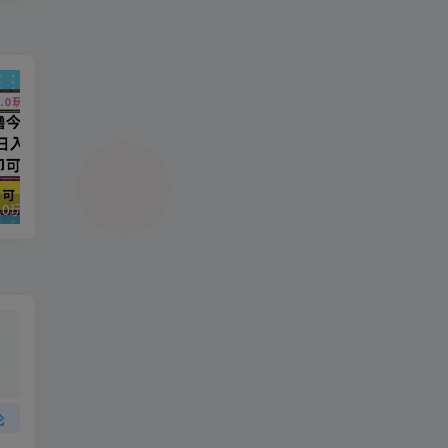
今日头条最新9.0玩法，轻松矩阵日入2000+
强人设IP课程完整版线下课SOP合集+26年最强人设IP课，真线索获客，强人设成交
论