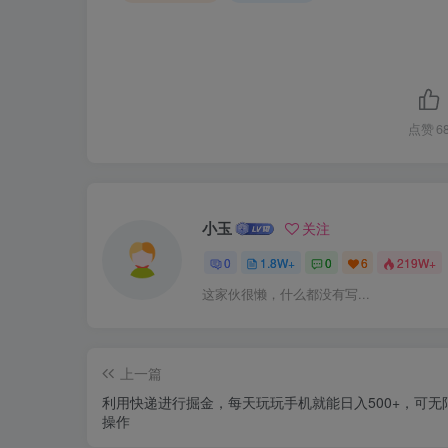
点赞
6
小玉
关注
0
1.8W+
0
6
219W+
这家伙很懒，什么都没有写...
上一篇
利用快递进行掘金，每天玩玩手机就能日入500+，可无
操作