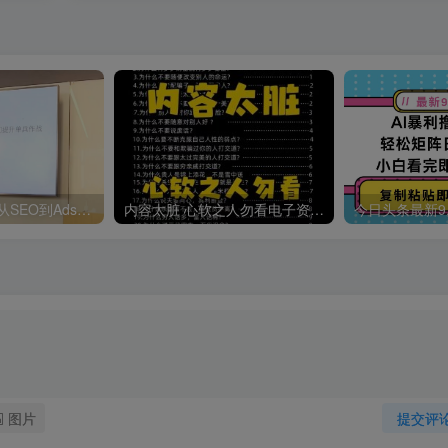
哥飞·独立站运营从SEO到Adsense全方位攻略
内容太脏 心软之人勿看电子资料pdf
图片
提交评