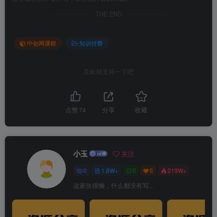
THE END
中创网课程
知识付费
喜欢就支持一下吧
点赞
74
分享
收藏
小玉
关注
0
1.8W+
0
6
219W+
这家伙很懒，什么都没有写...