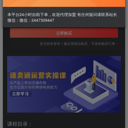
1.99
￥
本平台24小时自助下单，欢迎代理加盟 有任何疑问请联系站长
微信：微信：2447309447
免费
黄金会员
立即购买
您当前未登录！建议登陆后购买，可保存购买订单
课程目录：