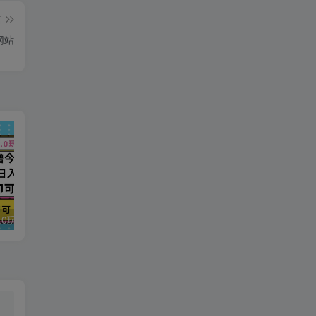
篇
网站
今日头条最新9.0玩法，轻松矩阵日入2000+
强人设IP课程完整版线下课SOP合集+26年最强人设IP课，真线索获客，强人设成交