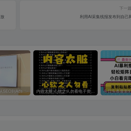
下一
可放
利用AI采集线报发布到自己
哥飞·独立站运营从SEO到Adsense全方位攻略
内容太脏 心软之人勿看电子资料pdf