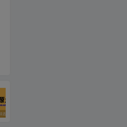
精选资源
夸克资源合集之英语专区
五一窝在家里，就用这些网站免费看片！！