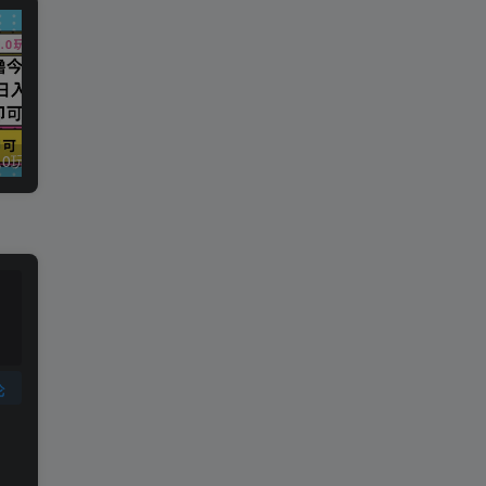
今日头条最新9.0玩法，轻松矩阵日入2000+
强人设IP课程完整版线下课SOP合集+26年最强人设IP课，真线索获客，强人设成交
论