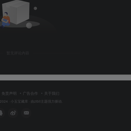
暂无评论内容
免责声明
广告合作
关于我们
 2024 ·
小玉宝藏库
· 由
zibll主题
强力驱动.