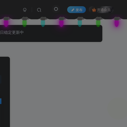
发布
开通会员
每日稳定更新中