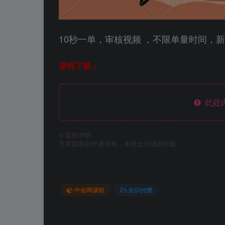
10秒一单，审核视频 ，不限单量时间，新
课程下载：
此处
©
版权声明
文章版权归作者所有，未经允许请勿转载。
中创网课程
知识付费