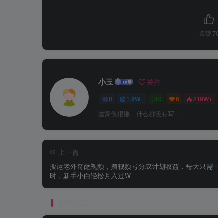
点赞
7
小玉
关注
0
1.8W+
0
6
219W+
这家伙很懒，什么都没有写...
上一篇
搬运老外奇葩视频，撸视频号分成计划收益，每天只需
时，新手小白轻松月入过W
相关推荐