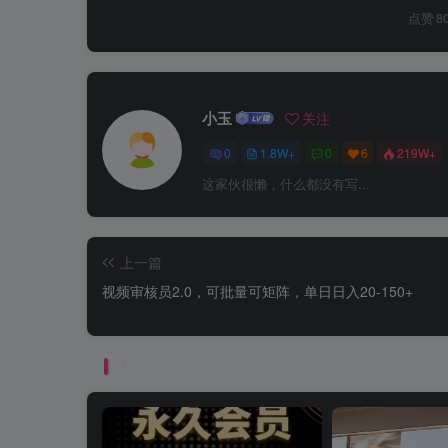
点赞
8
小玉
关注
0
1.8W+
0
6
219W+
这家伙很懒，什么都没有写...
上一篇
视频审核员2.0，可批量可矩阵，单日日入20-150+
相关推荐