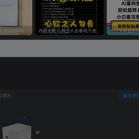
哥飞·独立站运营从SEO到Adsense全方位攻略
内容太脏 心软之人勿看电子资料pdf
图片
提交评