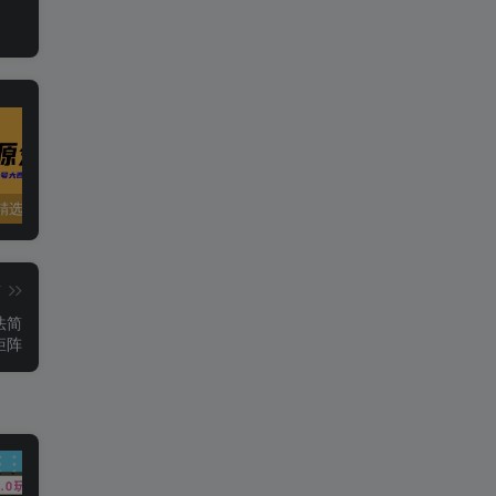
精选资源
夸克资源合集之英语专区
五一窝在家里，就用这些网站免费看片！！
篇
法简
矩阵