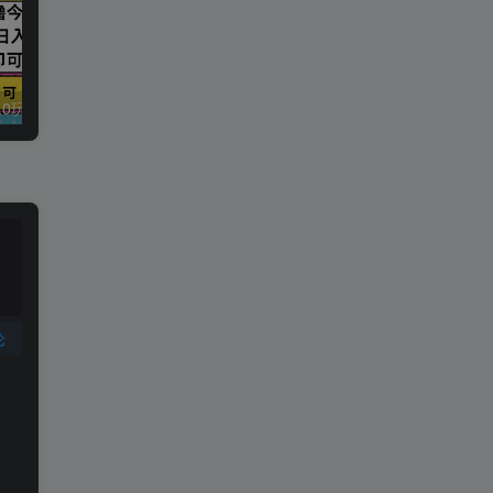
今日头条最新9.0玩法，轻松矩阵日入2000+
强人设IP课程完整版线下课SOP合集+26年最强人设IP课，真线索获客，强人设成交
论