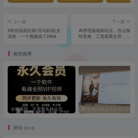
上一篇
下一篇
0粉丝短剧拉新(河马剧场)全
AI变现搞钱新玩法，含山海
流程，一个视频搞了2954
经变身、工笔画美女等，附
工具与千万播放模板
相关推荐
全网通用，不需要各种会员，再也不缺电影看！！
评论
抢沙发