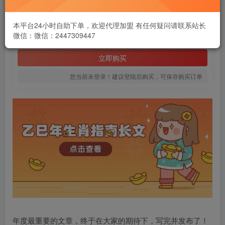
1.99
￥
本平台24小时自助下单，欢迎代理加盟 有任何疑问请联系站长
微信：微信：2447309447
免费
黄金会员
立即购买
您当前未登录！建议登陆后购买，可保存购买订单
年度最重要的文章，终于在大家的期待下，写完并发布了！