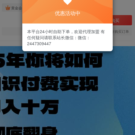
免费
黄金会员
优惠活动中
立即购买
本平台24小时自助下单，欢迎代理加盟 有
您当前未登录！建议登陆后购买，可保存购买订单
任何疑问请联系站长微信：微信：
2447309447