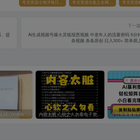
夸克资源小海洋每日更新资源大汇总（持续更新）
夸克资源合集之全网影视
夸克资源
下一
巧、提
Ai生成视频号爆火灵狐报恩视频 中老年人的流量密码 5分
条视频 条条原创 日入300+ 简单易
哥飞·独立站运营从SEO到Adsense全方位攻略
内容太脏 心软之人勿看电子资料pdf