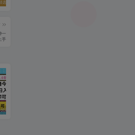
精选资源
夸克资源合集之英语专区
五一窝在家里，就用这些网站免费看片！！
篇
钟一
上手
今日头条最新9.0玩法，轻松矩阵日入2000+
强人设IP课程完整版线下课SOP合集+26年最强人设IP课，真线索获客，强人设成交