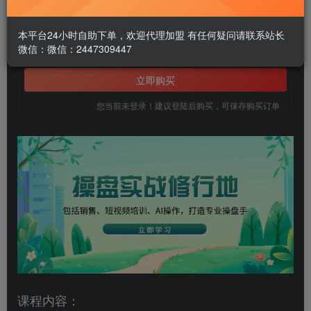
1.99
￥
本平台24小时自助下单，欢迎代理加盟 有任何疑问请联系站长
微信：微信：2447309447
免费
黄金会员
立即购买
您当前未登录！建议登陆后购买，可保存购买订单
课程内容：