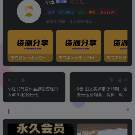
小玉
关注
0
1.8W+
0
6
219W+
这家伙很懒，什么都没有写...
夸克资源小海洋每日更新资源大汇总（持续更新）
夸克资源合集之全网影视
夸克资源精选资
上一篇
下一篇
小红书代发作品超强变现日
抖音 图文实操带货15期，含
入400+轻轻松松
账号运营锦囊、剪辑，助力
稳出单，轻松月入N万
相关推荐