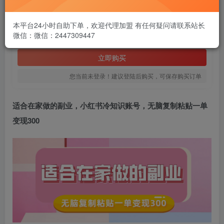
1.99
￥
本平台24小时自助下单，欢迎代理加盟 有任何疑问请联系站长
微信：微信：2447309447
免费
黄金会员
立即购买
您当前未登录！建议登陆后购买，可保存购买订单
适合在家做的副业，
小红书冷知识账号
，无脑复制粘贴一单
变现300