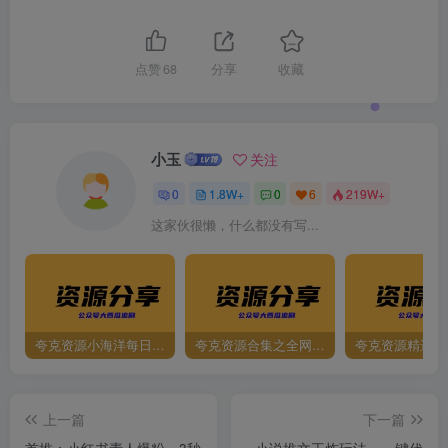
点赞
68
分享
收藏
小玉
关注
0
1.8W+
0
6
219W+
这家伙很懒，什么都没有写...
夸克资源小海洋每日更新资源大汇总（持续更新）
夸克资源合集之全网影视
夸克资源精选资
上一篇
下一篇
首推：小红书素人爆粉，3秒
小说推文王炸玩法，一键代