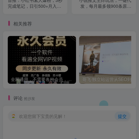
完成笔记，日引500+月入过
发，每月最多领900条原创
W
视频，播放量收益日入5张，
无需粉丝，无需实名【揭
相关推荐
秘】
全网通用，不需要各种会员，再也不缺电影看！！
评论
抢沙发
欢迎您留下宝贵的见解！
提交