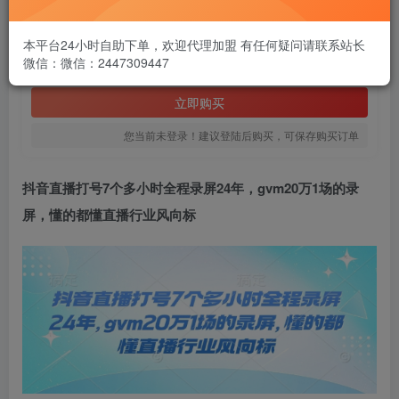
1.99
￥
本平台24小时自助下单，欢迎代理加盟 有任何疑问请联系站长
微信：微信：2447309447
免费
黄金会员
立即购买
您当前未登录！建议登陆后购买，可保存购买订单
抖音直播打号
7个多小时全程录屏24年，gvm20万1场的录
屏，懂的都懂直播行业风向标