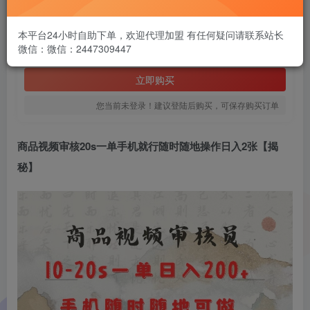
1.99
￥
本平台24小时自助下单，欢迎代理加盟 有任何疑问请联系站长
微信：微信：2447309447
免费
黄金会员
立即购买
您当前未登录！建议登陆后购买，可保存购买订单
商品视频审核20s一单手机就行随时随地操作日入2张【揭
秘】