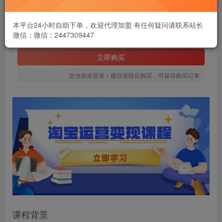
1.99
￥
本平台24小时自助下单，欢迎代理加盟 有任何疑问请联系站长
微信：微信：2447309447
免费
黄金会员
立即购买
您当前未登录！建议登陆后购买，可保存购买订单
课程背景