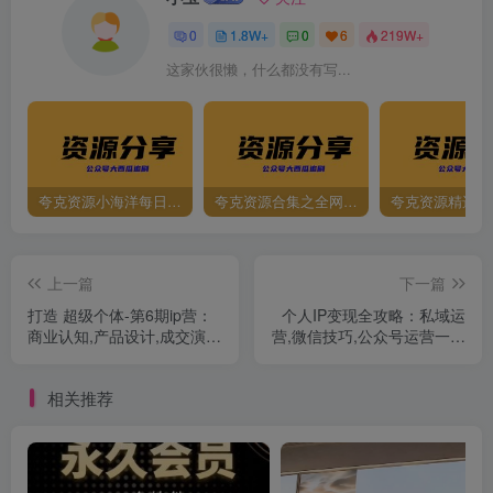
0
1.8W+
0
6
219W+
这家伙很懒，什么都没有写...
夸克资源小海洋每日更新资源大汇总（持续更新）
夸克资源合集之全网影视
夸克资源精选资
上一篇
下一篇
打造 超级个体-第6期ip营：
个人IP变现全攻略：私域运
商业认知,产品设计,成交演
营,微信技巧,公众号运营一网
练,解决知识变现难题
打尽,助力品牌推广
相关推荐