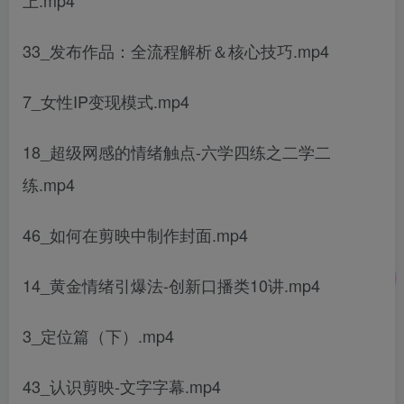
33_发布作品：全流程解析＆核心技巧.mp4
7_女性IP变现模式.mp4
18_超级网感的情绪触点-六学四练之二学二
练.mp4
46_如何在剪映中制作封面.mp4
14_黄金情绪引爆法-创新口播类10讲.mp4
3_定位篇（下）.mp4
43_认识剪映-文字字幕.mp4