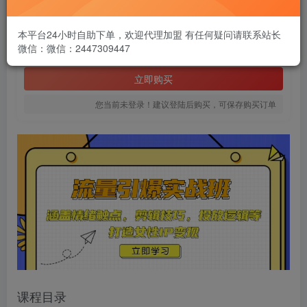
1.99
￥
本平台24小时自助下单，欢迎代理加盟 有任何疑问请联系站长
微信：微信：2447309447
免费
黄金会员
立即购买
您当前未登录！建议登陆后购买，可保存购买订单
课程目录