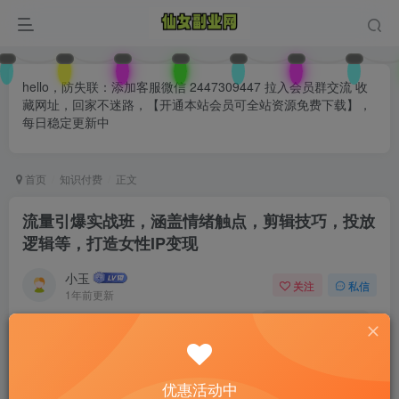
hello，防失联：添加客服微信 2447309447 拉入会员群交流 收
藏网址，回家不迷路，【开通本站会员可全站资源免费下载】，
每日稳定更新中
首页
知识付费
正文
流量引爆实战班，涵盖情绪触点，剪辑技巧，投放
逻辑等，打造女性IP变现
小玉
关注
私信
1年前更新
0
193
70
付费阅读
已售 33
流量引爆实战班，涵盖情绪触点，剪辑技巧，投放逻辑等，打造女性IP变现
优惠活动中
此内容为付费阅读，请付费后查看