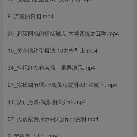
9_流量的真相.mp4
20_超级网感的情绪触点-六学四练之五学.mp4
10_黄金情绪引爆法-10力模型上.mp4
34_抖视红发布实操：录屏演示.mp4
27_实操细节课-上镜颜值提升431法则下.mp4
41_认识剪映-视频相关介绍.mp4
37_投放案例展示+投放作业说明.mp4
2_定位篇（上）.mp4