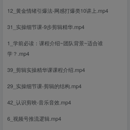
12_黄金情绪引爆法-网感打爆类10讲上.mp4
31_实操细节课-9步剪辑精华.mp4
1_学前必读：课程介绍~团队背景~适合谁
学？.mp4
39_剪辑实操精华课课程介绍.mp4
29_实操细节课-剪辑的结构.mp4
42_认识剪映-音乐音效.mp4
6_视频号推流逻辑.mp4