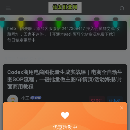
hello，防失联：添加客服微信 2447309447 拉入会员群交流 收
藏网址，回家不迷路，【开通本站会员可全站资源免费下载】，
每日稳定更新中
首页
知识付费
正文
Codex商用电商图批量生成实战课｜电商全自动生
图SOP流程，一键批量做主图/详情页/活动海报/封
面商用教程
小玉
关注
私信
31天前更新
0
113
59
付费阅读
已售 26
优惠活动中
Codex商用电商图批量生成实战课｜电商全自动生图SOP流程，一键批量做主图/详情页/活动海报/封面商用教程