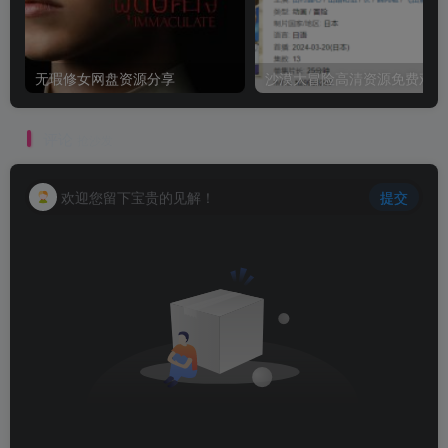
无瑕修女网盘资源分享
沙
评论
抢沙发
欢迎您留下宝贵的见解！
提交