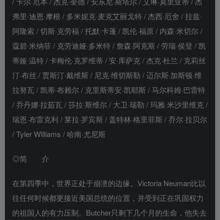
/ 卡尔·厄本 / 杰克·奎德 / 安东尼·斯塔尔 / 艾琳·莫里亚蒂 / 杰
弗里·迪恩·摩根 / 多米妮克·麦克艾丽戈特 / 杰西·厄舍 / 拉兹·
阿隆索 / 切斯·克劳福 / 托默·卡蓬 / 凯伦·福原 / 内森·米切尔 /
蔻碧·米纳菲 / 克劳迪娅·多米特 / 詹森·阿克斯 / 劳瑞·侯登 / 凯
蒂娅·温特 / 卡梅伦·克罗维蒂 / 安·库萨克 / 杰克·杜兰 / 克莉丝
汀·布丝 / 贾斯汀·戴维斯 / 尼克·维切斯勒 / 迈尔斯·加斯顿·维
拉努瓦 / 凯蒂·布赖尔 / 克里斯蒂安·凯耶斯 / 马尔科姆·巴雷特
/ 乔丹娜·拉茹瓦 / 莎拉·斯维尔 / 大卫·瑞勒 / 玛雅·米沙里维克 /
瑞恩·布雷克利 / 莱拉·罗宾斯 / 盖特林·格里菲斯 / 乔尔·拉贝尔
/ Tyler Williams / 哈南·尤尼斯
◎简 介
在第四季中，世界正处于崩溃的边缘。Victoria Neuman比以
往任何时候都更接近美国总统的位置，并受到正在巩固权力
的祖国人的有力压制。Butcher只剩下几个月的生命，他失去