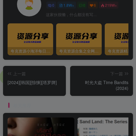
0
1.8W+
0
6
219W+
这家伙很懒，什么都没有写...
夸克资源小海洋每日更新资源大汇总（持续更新）
夸克资源合集之全网影视
夸克资源精选资
上一篇
下一篇
[2024][韩国][惊悚][塔罗牌]
时光大盗 Time Bandits
(2024)
相关推荐