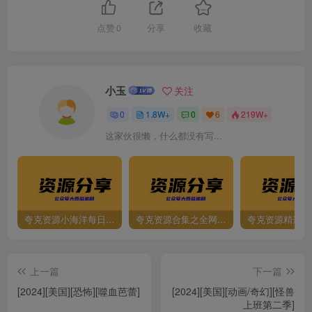
点赞
0
分享
收藏
小玉
关注
0
1.8W+
0
6
219W+
这家伙很懒，什么都没有写...
夸克资源小海洋每日更新资源大汇总（持续更新）
夸克资源合集之全网影视
夸克资源精选资
上一篇
下一篇
[2024][美国][恐怖][噬血芭蕾]
[2024][美国][动画/奇幻][怪兽
上班第二季]