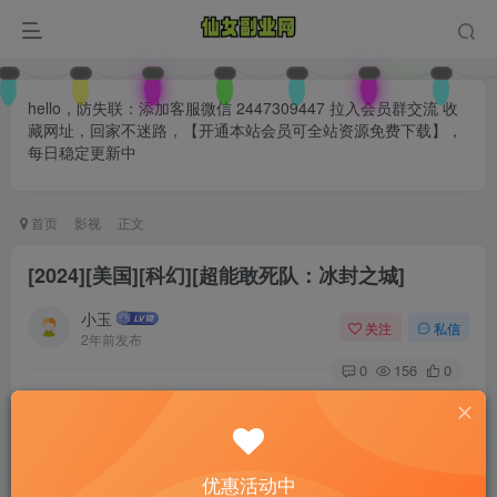
hello，防失联：添加客服微信 2447309447 拉入会员群交流 收
藏网址，回家不迷路，【开通本站会员可全站资源免费下载】，
每日稳定更新中
首页
影视
正文
[2024][美国][科幻][超能敢死队：冰封之城]
小玉
关注
私信
2年前发布
0
156
0
优惠活动中