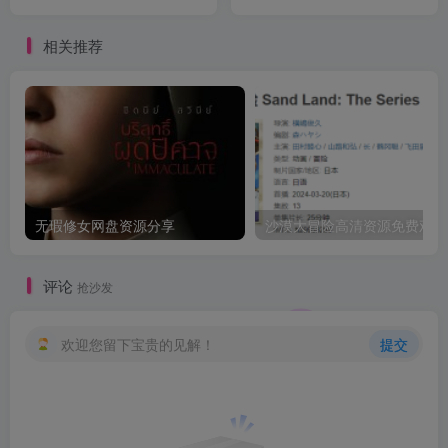
相关推荐
无瑕修女网盘资源分享
沙
评论
抢沙发
欢迎您留下宝贵的见解！
提交