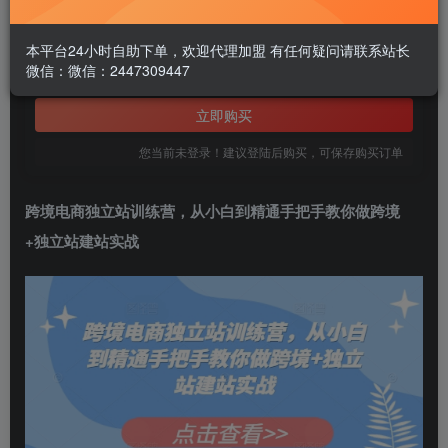
1.99
￥
本平台24小时自助下单，欢迎代理加盟 有任何疑问请联系站长
微信：微信：2447309447
免费
黄金会员
立即购买
您当前未登录！建议登陆后购买，可保存购买订单
跨境电商独立站训练营
，从小白到精通手把手教你做跨境
+独立站建站实战