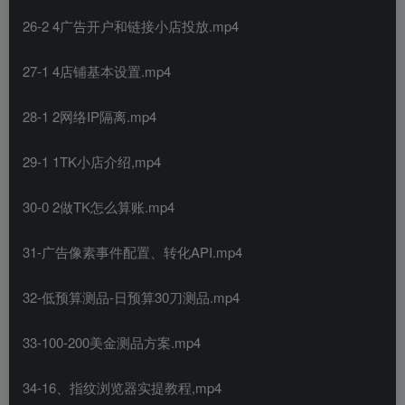
26-2 4广告开户和链接小店投放.mp4
27-1 4店铺基本设置.mp4
28-1 2网络IP隔离.mp4
29-1 1TK小店介绍,mp4
30-0 2做TK怎么算账.mp4
31-广告像素事件配置、转化API.mp4
32-低预算测品-日预算30刀测品.mp4
33-100-200美金测品方案.mp4
34-16、指纹浏览器实提教程,mp4