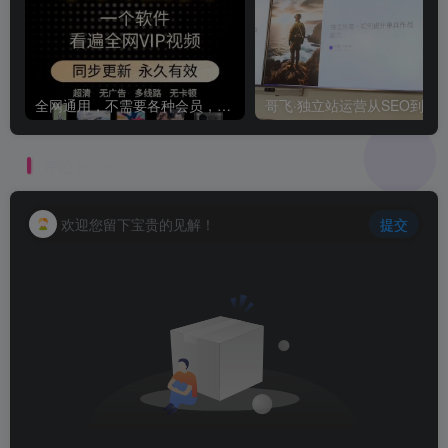
全网通用，不需要各种会员，再也不缺电影看！！
评论
抢沙发
欢迎您留下宝贵的见解！
提交