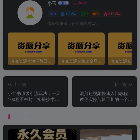
小玉
关注
0
1.8W+
0
6
219W+
这家伙很懒，什么都没有写...
夸克资源小海洋每日更新资源大汇总（持续更新）
夸克资源合集之全网影视
夸克资源精选资
上一篇
下一篇
小红书顶级引流玩法，一天
混剪短视频快速入门教程，
100粉不被封，实操技术
教你实操剪辑千川的一个投
【揭秘】
流视频，过审过原创
相关推荐