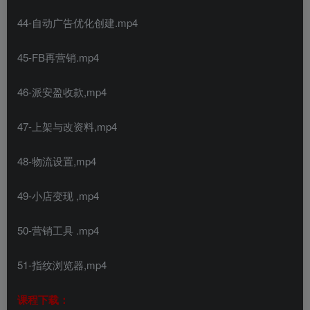
44-自动广告优化创建.mp4
45-FB再营销.mp4
46-派安盈收款,mp4
47-上架与改资料,mp4
48-物流设置,mp4
49-小店变现 ,mp4
50-营销工具 .mp4
51-指纹浏览器,mp4
课程下载：