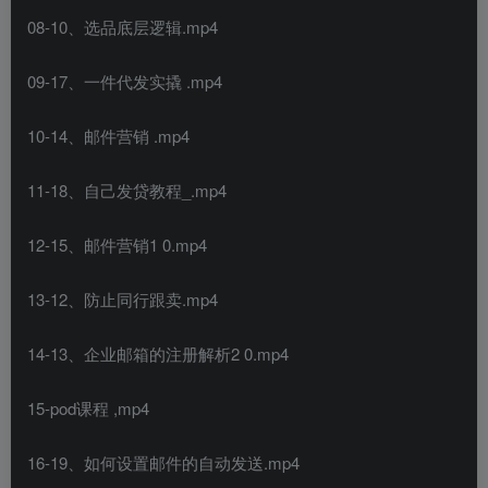
08-10、选品底层逻辑.mp4
09-17、一件代发实撬 .mp4
10-14、邮件营销 .mp4
11-18、自己发贷教程_.mp4
12-15、邮件营销1 0.mp4
13-12、防止同行跟卖.mp4
14-13、企业邮箱的注册解析2 0.mp4
15-pod课程 ,mp4
16-19、如何设置邮件的自动发送.mp4