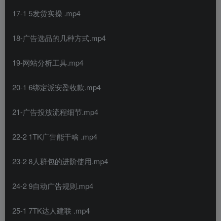
17-1 5发货实操 .mp4
18-广告选品的几种方式.mp4
19-网站分析工具.mp4
20-1 6绑定派安盈收款.mp4
21-广告投放流程细节.mp4
22-2 1TK广告能干啥 .mp4
23-2 8人群包的进阶使用.mp4
24-2 9自动广告规则.mp4
25-1 7TK达人建联 .mp4