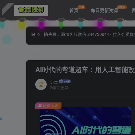
666
NEW
首页
每日更新资源
hello，防失联：添加客服微信 2447309447 
首页
知识付费
正文
AI时代的弯道超车：用人工智能
小玉
2年前更新
付费阅读