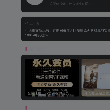
这家伙很懒，什么都没有写...
上一篇
小说推文新玩法，直播间录屏无限获取原创素材混剪实
100%可以过抖
相关推荐
全网通用，不需要各种会员，再也不缺电影看！！
评论
抢沙发