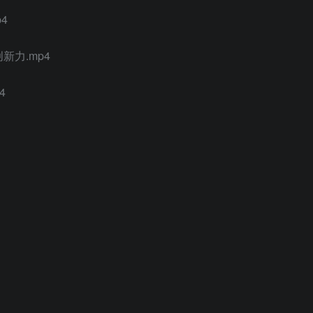
4
新力.mp4
4