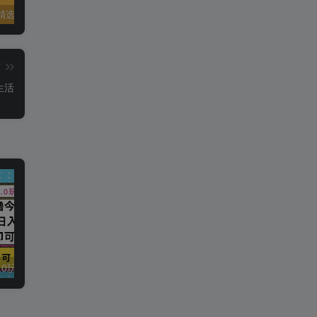
精选资源
夸克资源合集之英语专区
五一窝在家里，就用这些网站免费看片！！
篇
生活
今日头条最新9.0玩法，轻松矩阵日入2000+
强人设IP课程完整版线下课SOP合集+26年最强人设IP课，真线索获客，强人设成交