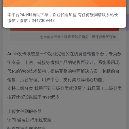
1.99
￥
免费
本平台24小时自助下单，欢迎代理加盟 有任何疑问请联系站长
黄金会员
微信：微信：2447309447
立即购买
您当前未登录！建议登陆后购买，可保存购买订单
Annie发卡系统是一个功能完善的在线资源销售平台，专为数
字商品、卡密、链接等虚拟产品的销售而设计。系统采用现
代化的Web技术架构，提供完整的电商解决方案，包括前台
销售、后台管理、用户中心、支付集成等核心功能。
支持二级分类 我用不到三级分类就没写了 就只写了二级分类
推荐php7.2数据库mysql5.6
上传文件到服务器
访问 域名进行系统安装
配置数据库连接信息