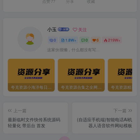
点赞
77
分享
收藏
小玉
关注
0
1.8W+
0
6
219W+
这家伙很懒，什么都没有写...
夸克资源小海洋每日更新资源大汇总（持续更新）
夸克资源合集之全网影视
夸克资源精选资
上一篇
下一篇
最新临时文件快传系统源码
(自适应手机端)智能电话AI机
轻量化 带后台 首发
器人语音软件网站模板