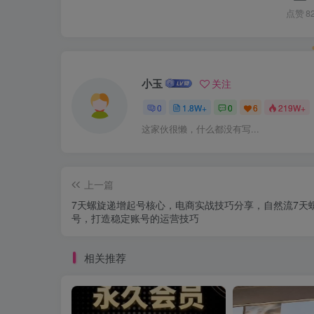
点赞
8
小玉
关注
0
1.8W+
0
6
219W+
这家伙很懒，什么都没有写...
上一篇
7天螺旋递增起号核心，电商实战技巧分享，自然流7天
号，打造稳定账号的运营技巧
相关推荐