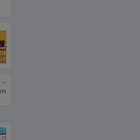
精选资源
夸克资源合集之英语专区
五一窝在家里，就用这些网站免费看片！！
篇
资料