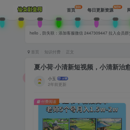
666
NEW
首页
每日更新资源
hello，防失联：添加客服微信 2447309447 
首页
知识付费
正文
夏小荷·小清新短视频，小清新治愈
小玉
2年前更新
付费阅读