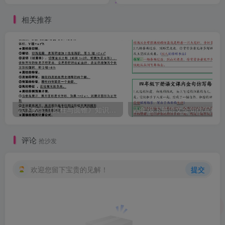
相关推荐
六下数学《圆柱与圆锥》知识点归纳
四
评论
抢沙发
欢迎您留下宝贵的见解！
提交