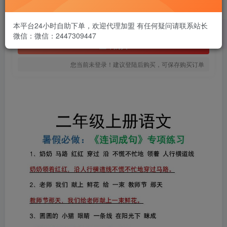
1.99
￥
免费
本平台24小时自助下单，欢迎代理加盟 有任何疑问请联系站长
黄金会员
微信：微信：2447309447
立即购买
您当前未登录！建议登陆后购买，可保存购买订单