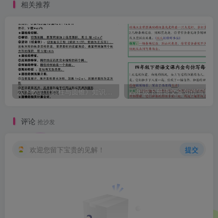
相关推荐
六下数学《圆柱与圆锥》知识点归纳
四
评论
抢沙发
欢迎您留下宝贵的见解！
提交