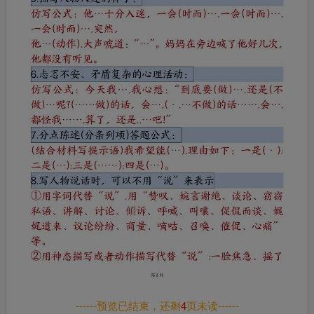
------预览已结束，还剩
4
页未读------