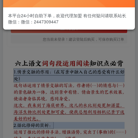
1.99
￥
免费
本平台24小时自助下单，欢迎代理加盟 有任何疑问请联系站长
黄金会员
微信：微信：2447309447
立即购买
您当前未登录！建议登陆后购买，可保存购买订单