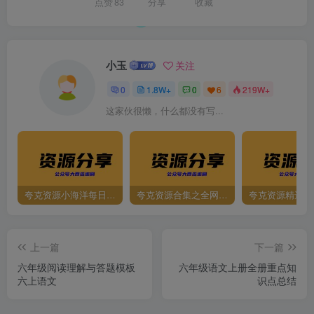
点赞
83
分享
收藏
小玉
关注
0
1.8W+
0
6
219W+
这家伙很懒，什么都没有写...
夸克资源小海洋每日更新资源大汇总（持续更新）
夸克资源合集之全网影视
夸克资源精选资
上一篇
下一篇
六年级阅读理解与答题模板
六年级语文上册全册重点知
六上语文
识点总结