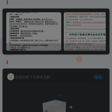
相关推荐
六下数学《圆柱与圆锥》知识点归纳
四
评论
抢沙发
欢迎您留下宝贵的见解！
提交