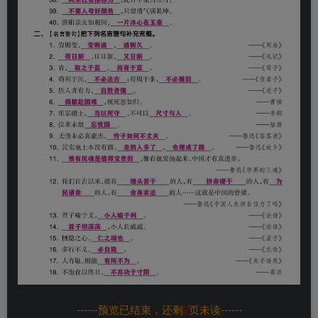
------预览已结束，还剩
2
页未读------