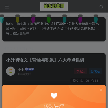
hello，防失联：添加客服微信 2447309447 拉入会员群交流 收
藏网址，回家不迷路，【开通本站会员可全站资源免费下载】，
每日稳定更新中
首页
学科网
正文
小升初语文【背诵与积累】六大考点集训
小玉
关注
私信
1年前更新
0
109
68
付费阅读
已售 30
小升初语文【背诵与积累】六大考点集训
此内容为付费阅读，请付费后查看
优惠活动中