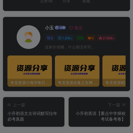
点赞
68
分享
收藏
小玉
关注
0
1.8W+
0
6
219W+
这家伙很懒，什么都没有写...
夸克资源小海洋每日更新资源大汇总（持续更新）
夸克资源合集之全网影视
夸克资源精选资
上一篇
下一篇
小升初语文古诗词默写往年
小升初英语【重点中学择校
必考真题
考试备考卷】